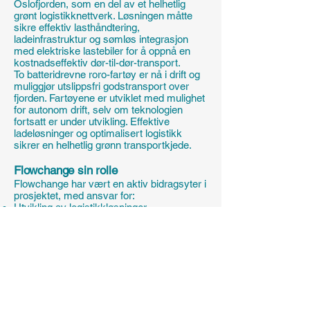
Oslofjorden, som en del av et helhetlig
grønt logistikknettverk. Løsningen måtte
sikre effektiv lasthåndtering,
ladeinfrastruktur og sømløs integrasjon
med elektriske lastebiler for å oppnå en
kostnadseffektiv dør-til-dør-transport.
To batteridrevne roro-fartøy er nå i drift og
muliggjør utslippsfri godstransport over
fjorden. Fartøyene er utviklet med mulighet
for autonom drift, selv om teknologien
fortsatt er under utvikling. Effektive
ladeløsninger og optimalisert logistikk
sikrer en helhetlig grønn transportkjede.
Flowchange sin rolle
Flowchange har vært en aktiv bidragsyter i
prosjektet, med ansvar for:
Utvikling av logistikkløsninger
Samarbeid med leverandører for
lasthåndtering og ladeinfrastruktur
Analyse av nye logistikkstrømmer for
optimal effektivitet
Resultater
Utslippsfri sjøtransport i drift
Et skritt mot mer bærekraftig og